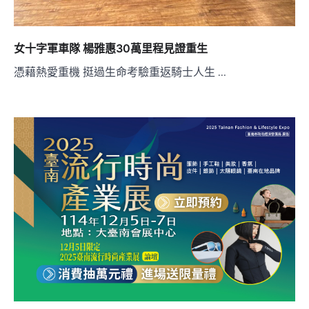
女十字軍車隊 楊雅惠30萬里程見證重生
憑藉熱愛重機 挺過生命考驗重返騎士人生 …