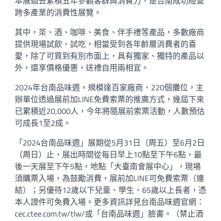
本展過去累積五年參觀客群與消費力，是台南成功經營
跨多產業的消費性展覽。
其中，茶、酒、咖啡、美食、伴手禮等產品，多數廠商
提供現場試飲、試吃，相當受到各年齡層消費者的喜
愛，除了可買到有別市面上，具有獨家、獨特的產品以
外，還享價格優惠，送禮自用兩相宜。
2024年台南品味週，規模達百家廠商、220個攤位，主
辦單位透過展前加LINE免費索票的推廣方式，幾屆下來
已累積近20,000人，今年將隨展前索票活動，人數預估
可成長1至2成。
「2024台南品味週」展期從5月31日（周五）至6月2日
（周日）止，展出時間從每日早上10點至下午6點，最
後一天展至下午5點，地點「大臺南會展中心」，現場
須購票入場，為鼓勵消費，展前加LINE可免費索票（連
結）；另優待12歲以下兒童、學生、65歲以上長者，憑
本人證件可免費入場。更多資訊詳見台南品味週官網：
cec.ctee.com.tw/tlw/或「台南品味週」臉書。（禁止酒