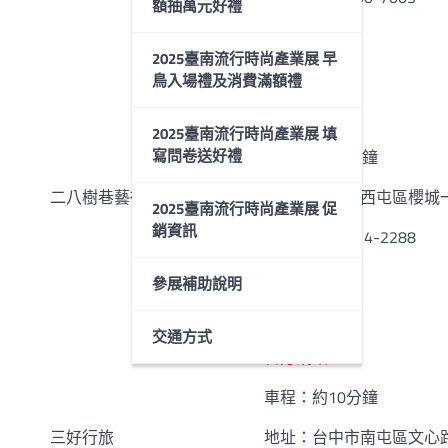
額抽萬元好禮
早餐：是
2025臺南流行時尚產業展 早
停車場：否
鳥入場禮及消費滿額禮
官方網站
2025臺南流行時尚產業展 填
寫問卷送好禮
車程：約25分鐘
二八樹巷藝術文旅
地址：台中市西屯區櫻城一
2025臺南流行時尚產業展 促
銷資訊
電話：04-2314-2288
早餐：無
參展補助說明
停車場：否
交通方式
官方網站
車程：約10分鐘
三好行旅
地址：台中市南屯區文心路