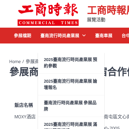
工商時報
展覽活動
參展檔期
臺南流行時尚產業展
臺南車展
台
2025臺南流行時尚產業展 預
Home
參展商：台中地區住宿合作優惠
約參觀
參展商：台中地區住宿合作
2025臺南流行時尚產業展 論
壇報名
簽約合作飯店（憑參展工作證可享優惠）
臺南流行時尚產業展 參展品
飯店名稱
相關資訊
牌
MOXY酒店
地址：台中市南屯區文心南
2025臺南流行時尚產業展 滿
電話：04-3600-7005