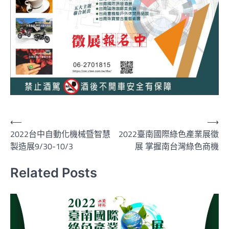
文
⟵
⟶
2022台中自動化機械暨智慧
2022臺南國際綠色產業展徵
章
製造展9/30-10/3
展 掌握南台灣綠色商機
導
覽
Related Posts