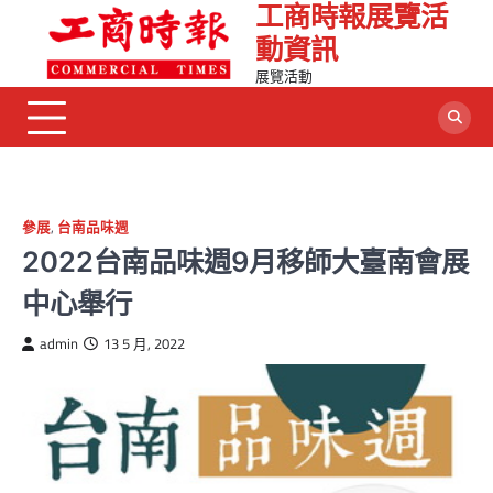
工商時報展覽活
Skip
to
動資訊
content
展覽活動
參展
,
台南品味週
2022台南品味週9月移師大臺南會展
中心舉行
admin
13 5 月, 2022