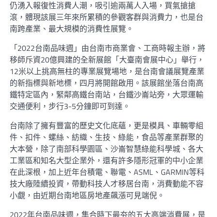
仍湧入報復性消費人潮，吸引逾兩萬人入場，買氣搶搶
滾，體現該展三年來所累積的參觀客群與消費力，也是台
南跨產業、最大規模的消費性展覽。
「2022台南品味週」由台南市商業會、工商時報主辦，將
移師斥資20億興建的全新展館「大臺南會展中心」舉行，
12米以上挑高無柱的專業展覽場地，是台南會議展覽產業
的新指標與新地標，四月將開館啟用。該展館坐落台南高
鐵特定區內，緊鄰高鐵台南站，台鐵沙崙站旁，大眾運輸
交通便利，步行3-5分鐘即可到達。
台南除了擁有豐富的歷史文化底蘊，更是模具、車輛零組
件、扣件、螺絲、紡織、生技、綠能，食品等產業群聚的
大本營，除了南部科學園區、沙崙智慧綠能科學城、各大
工業區和知名大型企業外，還有許多隱形冠軍的中小企業
在此深根，加上近年台積電、聯電、ASML、GARMIN等科
技大廠陸續投資，帶動科技人才移居台南，消費動能不容
小覷，由近期台南地區房地產飆漲可見端倪。
2022年台南品味週，集合時下最夯的五大高端消費展，是