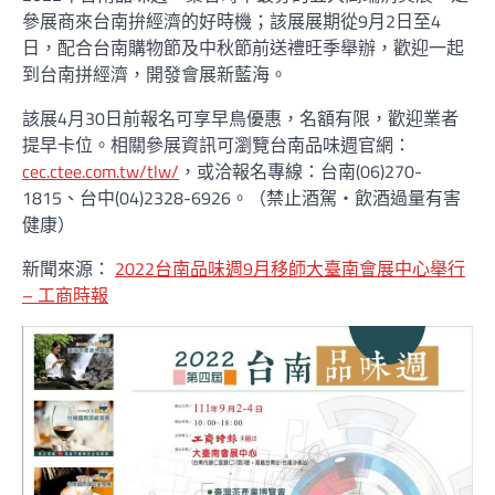
參展商來台南拚經濟的好時機；該展展期從9月2日至4
日，配合台南購物節及中秋節前送禮旺季舉辦，歡迎一起
到台南拼經濟，開發會展新藍海。
該展4月30日前報名可享早鳥優惠，名額有限，歡迎業者
提早卡位。相關參展資訊可瀏覽台南品味週官網：
cec.ctee.com.tw/tlw/
，或洽報名專線：台南(06)270-
1815、台中(04)2328-6926。（禁止酒駕‧飲酒過量有害
健康）
新聞來源：
2022台南品味週9月移師大臺南會展中心舉行
– 工商時報