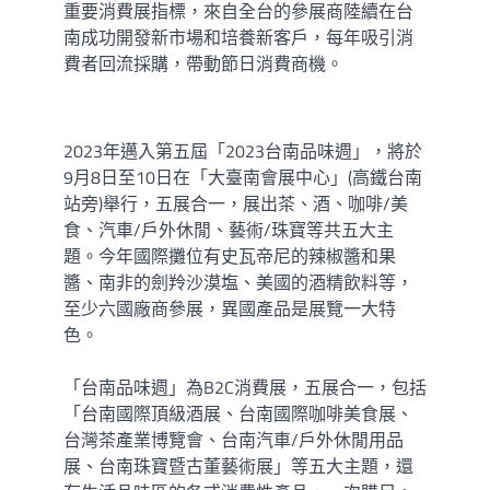
重要消費展指標，來自全台的參展商陸續在台
南成功開發新市場和培養新客戶，每年吸引消
費者回流採購，帶動節日消費商機。
2023年邁入第五屆「2023台南品味週」，將於
9月8日至10日在「大臺南會展中心」(高鐵台南
站旁)舉行，五展合一，展出茶、酒、咖啡/美
食、汽車/戶外休閒、藝術/珠寶等共五大主
題。今年國際攤位有史瓦帝尼的辣椒醬和果
醬、南非的劍羚沙漠塩、美國的酒精飲料等，
至少六國廠商參展，異國產品是展覽一大特
色。
「台南品味週」為B2C消費展，五展合一，包括
「台南國際頂級酒展、台南國際咖啡美食展、
台灣茶產業博覽會、台南汽車/戶外休閒用品
展、台南珠寶暨古董藝術展」等五大主題，還