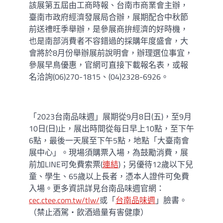
該展第五屆由工商時報、台南市商業會主辦，
臺南市政府經濟發展局合辦，展期配合中秋節
前送禮旺季舉辦，是參展商拚經濟的好時機，
也是南部消費者不容錯過的採購年度盛會，大
會將於8月份舉辦展前說明會，辦理選位事宜，
參展早鳥優惠，官網可直接下載報名表，或報
名洽詢(06)270-1815、(04)2328-6926。
「2023台南品味週」展期從9月8日(五)，至9月
10日(日)止，展出時間從每日早上10點，至下午
6點，最後一天展至下午5點，地點「大臺南會
展中心」。現場須購票入場，為鼓勵消費，展
前加LINE可免費索票(
連結
)；另優待12歲以下兒
童、學生、65歲以上長者，憑本人證件可免費
入場。更多資訊詳見台南品味週官網：
cec.ctee.com.tw/tlw/
或「
台南品味週
」臉書。
（禁止酒駕‧飲酒過量有害健康）