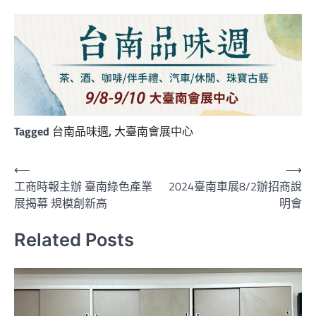
Tagged
台南品味週
,
大臺南會展中心
文
⟵
⟶
工商時報主辦 臺南綠色產業
2024臺南車展8/2辦招商說
章
展揭幕 規模創新高
明會
導
覽
Related Posts