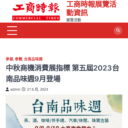
工商時報展覽活
Skip
to
動資訊
content
展覽活動
參展
,
參觀
,
台南品味週
中秋商機消費展指標 第五屆2023台
南品味週9月登場
admin
21 6 月, 2023