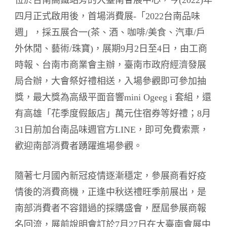
四月正式啟用後，首場消費展-「2022台南品味
週」，採五展合一(茶、酒、咖啡/美食、汽車/戶
外休閒、藝術/珠寶)，展期9月2日至4日，由工商
時報、台南市商業會主辦，臺南市政府經濟發展
局合辦，大會祭好禮相送，入場參觀即可參加抽
獎，最大獎為高級平面音響mini Ogeeg i 套組，還
有高雄「花季度假飯店」萬元住宿券等好禮；8月
31日前加台南品味週官方LINE，即可免費索票，
歡迎南部消費者踴躍進場參觀。
隨著七月國內新冠疫情逐漸穩定，參展商看好疫
情後的消費商機，正逢中秋送禮旺季前展出，是
南部消費者不容錯過的採購盛會，歷屆參展商報
名回流，展前說明會訂於7月27日在大臺南會展中