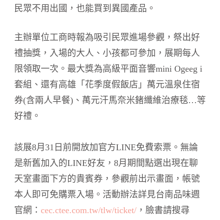
民眾不用出國，也能買到異國產品。
主辦單位工商時報為吸引民眾進場參觀，祭出好
禮抽獎，入場的大人、小孩都可參加，展期每人
限領取一次。最大獎為高級平面音響mini Ogeeg i
套組、還有高雄「花季度假飯店」萬元溫泉住宿
券(含兩人早餐)、萬元汗馬奈米鍺纖維治療毯…等
好禮。
該展8月31日前開放加官方LINE免費索票。無論
是新舊加入的LINE好友，8月期間點選出現在聊
天室畫面下方的貴賓券，參觀前出示畫面，帳號
本人即可免購票入場。活動辦法詳見台南品味週
官網：
cec.ctee.com.tw/tlw/ticket/
，臉書請搜尋