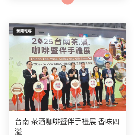
新聞報導
台南 茶酒咖啡暨伴手禮展 香味四
溢