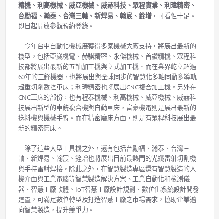
精機、利高機械、威亞機械、威赫科技、眾程實業、利瑋精密、
台勵福、瀚泰、台灣三軸、新焊易、翰宸、銓增
，可看性十足。
即日起開放參觀預約登錄。
今年台中自動化機械展獲得多家機械大廠支持，將展出最新的
機型，包括亞崴機電、赫騏精密、永傑機械、首鑽精機、眾程科
技都將展出最新的五軸加工機與立式加工機。而在業界屹立超過
60年的三鋒機器，也將展出與全球同步的智慧化多軸同動多導軌
超重切削數控車床；利瑋精密也將展出CNC複合加工機。另外在
CNC車床的部份，也有程泰機械、利高機械、威亞機械、威赫科
技展出新型的車銑複合機與自動車床，富豪機電則是展出最新的
送料機與機械手臂。而在精密磨床方面，則是有眾程科技展出最
新的精密磨床。
除了這些大型工具機之外，還有包括台勵福、瀚泰、台灣三
軸、新焊易、翰宸、銓增也將展出目前最熱門的光纖雷射切割機
與手持雷射焊接。除此之外，在智慧製造專區還有智慧製造的人
機介面與工業電腦等智慧製造解決方案、工業自動化和檢測儀
器、智慧工廠軟體、IoT智慧工廠設計規劃、數位化系統設計開發
建置，可滿足數位轉型及打造智慧工廠之市場需求，協助企業邁
向智慧製造，提升競爭力。