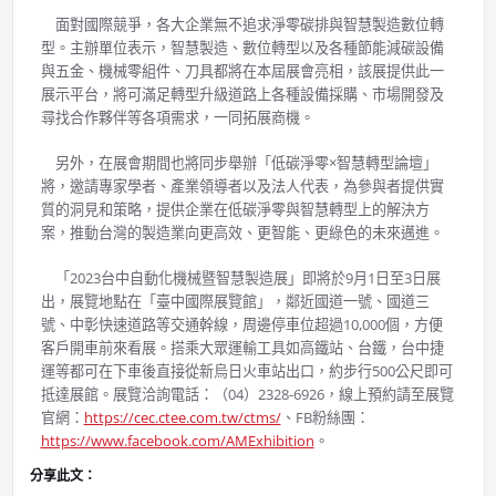
面對國際競爭，各大企業無不追求淨零碳排與智慧製造數位轉
型。主辦單位表示，智慧製造、數位轉型以及各種節能減碳設備
與五金、機械零組件、刀具都將在本屆展會亮相，該展提供此一
展示平台，將可滿足轉型升級道路上各種設備採購、市場開發及
尋找合作夥伴等各項需求，一同拓展商機。
另外，在展會期間也將同步舉辦「低碳淨零×智慧轉型論壇」
將，邀請專家學者、產業領導者以及法人代表，為參與者提供實
質的洞見和策略，提供企業在低碳淨零與智慧轉型上的解決方
案，推動台灣的製造業向更高效、更智能、更綠色的未來邁進。
「2023台中自動化機械暨智慧製造展」即將於9月1日至3日展
出，展覽地點在「臺中國際展覽館」，鄰近國道一號、國道三
號、中彰快速道路等交通幹線，周邊停車位超過10,000個，方便
客戶開車前來看展。搭乘大眾運輸工具如高鐵站、台鐵，台中捷
運等都可在下車後直接從新烏日火車站出口，約步行500公尺即可
抵達展館。展覽洽詢電話：（04）2328-6926，線上預約請至展覽
官網：
https://cec.ctee.com.tw/ctms/
、FB粉絲團：
https://www.facebook.com/AMExhibition
。
分享此文：