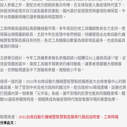
投入參展之外，更配合地方經銷商重兵布陣，在全球皆進入後疫情時代當下，
拚經濟與疫情共存已成各國拿捏重點，國內基於疫情管控與邊境防堵得當，今
年台南機展商機仍讓參展廠商相當期待。
工商時報長遠耕耘南部機械展市場，多年來因在地工具機銷售商全力支持，使
得展出規模屢創新高，尤其今年在疫情中依然相挺，持續營造出台南自動化機
械暨智慧製造展自有特色，各式工具機展出數量為南部地區最多，也成為最具
看頭的場域。
主辦單位統計，今年工具機業者報名參展超過12個攤位以上廠商高達17家，足
見疫情艱困當中，南部工具機市場需求仍維持動能，讓業者意願擴大規模展
出，也帶動周邊及中下游廠商參展，規模欲小不易。
值得一提的是，2022年台南自動化機械暨智慧製造展將是大台南會展中心的開
幕首展，除了受到中央及地方政府的關注外，配合政府5G場域建構，該展也將
打造國內第一個會展「元宇宙」系統，讓不到場的民眾也能如同親臨會場，體
驗5G遠距參觀無時差，預期將成為後疫情時代南部會展市場的重要指標。
新聞來源：
2022台南自動化機械暨智慧製造展舉行展前說明會 – 工商時報
分享此文：