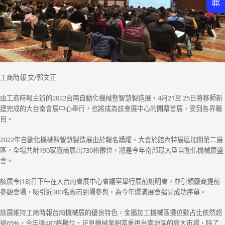
工商時報 文/郭文正
由工商時報主辦的2022台南自動化機械暨智慧製造展，4月21至 25日將移師新
建完成的大台南會展中心舉行，也將成為該會展中心的開幕首展，受到各界矚
目。
2022年自動化機械暨智慧製造展由於報名踴躍，大會於館內特展區加開第二展
區，全場共計190家廠商展出730格攤位，將是今年南部最大型自動化機械展盛
會。
該展今(18)日下午在大台南會展中心會議室舉行展前說明會，並引領廠商提前
參觀會場，吸引近300名廠商到場參與，為今年爆滿展會揭開成功序幕。
該展維持工商時報台南機械展的優良特色，金屬加工機械區攤位數占比依然超
過65%，今年達487格攤位，足見機械業相當重視台南地區的廣大市場，除了