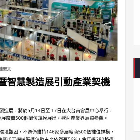
陳聖文
暨智慧製造展引動產業契機
製造展，將於5月14日至 17日在大台南會展中心舉行，
參展廠商500個攤位規摸展出，歡迎產業界蒞臨參觀。
環境艱困，不過仍維持146家參展廠商500個攤位規模，
屬加工機械區攤位數占比依然有56%，今年達280格攤