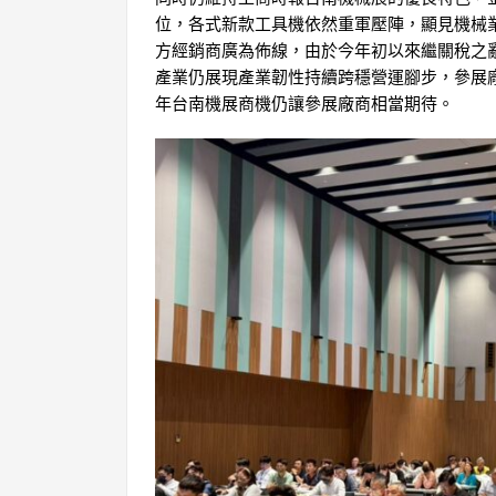
位，各式新款工具機依然重軍壓陣，顯見機械
方經銷商廣為佈線，由於今年初以來繼關稅之
產業仍展現產業韌性持續跨穩營運腳步，參展廠
年台南機展商機仍讓參展廠商相當期待。