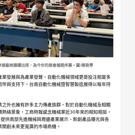
參展廠商踴躍出席，為今年的展會揭開序幕。圖/陳宥學
產業發展與為產業發聲，自動化機械領域更是投注相當多
陪伴與支持下，台南自動化機械暨智慧製造展得以每年持
業之外也擁有許多主力傳產族群，對於自動化機械及相關
續熱絡景象，工商時報感念機械業近30年來的相知相挺，
」 提供南部先進機械與周邊產業展示、新創產品曝光與各
業開創未來更寬廣的市場商機。