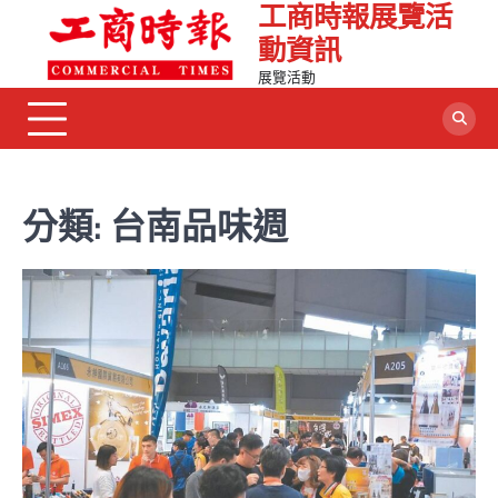
工商時報展覽活
Skip
to
動資訊
content
展覽活動
分類:
台南品味週