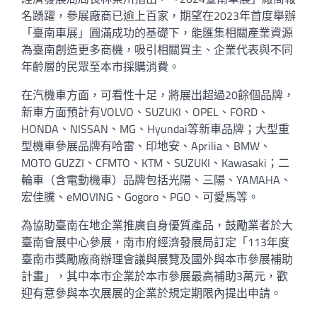
名踴躍，參展廠商已逾上百家，期望在2023年首度舉辦
「臺南車展」圓滿成功的基礎下，能匯集相關產業資源
為臺南創造更多商機，吸引相關買主、企業代表與不同
年齡層的民眾至本市採購消費。
在汽機車方面，可看性十足，將展出超過20餘個品牌，
新車方面預計有VOLVO、SUZUKI、OPEL、FORD、
HONDA、NISSAN、MG、Hyundai等新車品牌；大型重
型機車參展品牌有哈雷、印地安、Aprilia、BMW、
MOTO GUZZI、CFMTO、KTM、SUZUKI、Kawasaki；二
輪車（含電動機車）品牌包括光陽、三陽、YAMAHA、
宏佳騰、eMOVING、Gogoro、PGO、可愛馬等。
為協助臺南在地企業推廣自身優質產品，鼓勵業者於大
臺南會展中心參展，南市府經濟發展局訂定「113年度
臺南市獎勵廠商辦理會議與展覽及國外與本市參展補助
計畫」，其中本市企業於本市參展最高補助3萬元，歡
迎有意參與本次展展的企業於規定期限內提出申請。