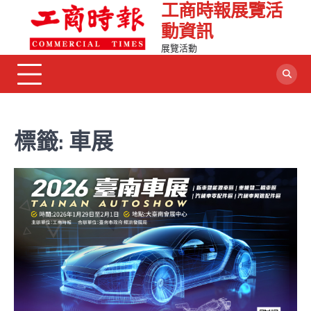
工商時報展覽活
Skip
to
動資訊
content
展覽活動
標籤:
車展