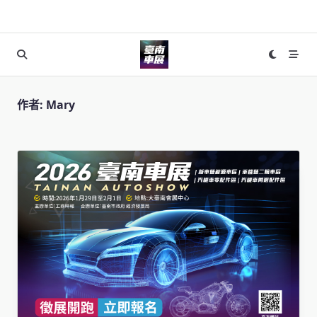
Skip
to
content
作者:
Mary