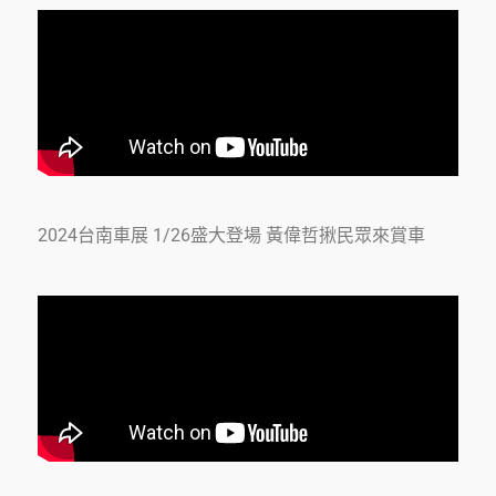
2024台南車展 1/26盛大登場 黃偉哲揪民眾來賞車