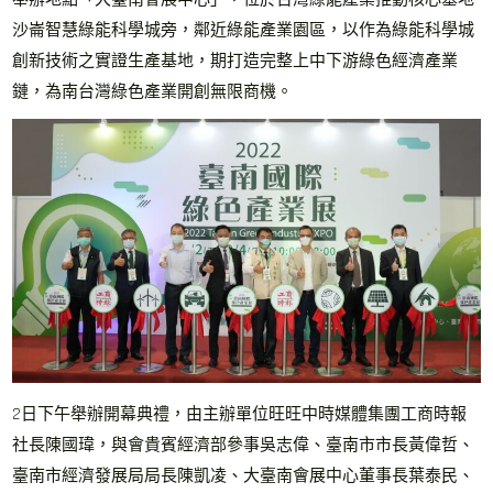
沙崙智慧綠能科學城旁，鄰近綠能產業園區，以作為綠能科學城
創新技術之實證生產基地，期打造完整上中下游綠色經濟產業
鏈，為南台灣綠色產業開創無限商機。
2日下午舉辦開幕典禮，由主辦單位旺旺中時媒體集團工商時報
社長陳國瑋，與會貴賓經濟部參事吳志偉、臺南市市長黃偉哲、
臺南市經濟發展局局長陳凱凌、大臺南會展中心董事長葉泰民、