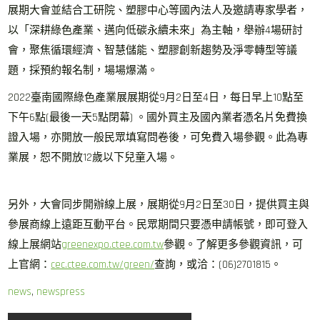
展期大會並結合工研院、塑膠中心等國內法人及邀請專家學者，
以「深耕綠色產業、邁向低碳永續未來」為主軸，舉辦4場研討
會，聚焦循環經濟、智慧儲能、塑膠創新趨勢及淨零轉型等議
題，採預約報名制，場場爆滿。
2022臺南國際綠色產業展展期從9月2日至4日，每日早上10點至
下午6點(最後一天5點閉幕) 。國外買主及國內業者憑名片免費換
證入場，亦開放一般民眾填寫問卷後，可免費入場參觀。此為專
業展，恕不開放12歲以下兒童入場。
另外，大會同步開辦線上展，展期從9月2日至30日，提供買主與
參展商線上遠距互動平台。民眾期間只要憑申請帳號，即可登入
線上展網站
greenexpo.ctee.com.tw
參觀。了解更多參觀資訊，可
上官網：
cec.ctee.com.tw/green/
查詢，或洽：(06)2701815。
news
,
newspress