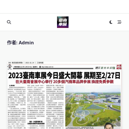
Skip
to
content
作者:
Admin